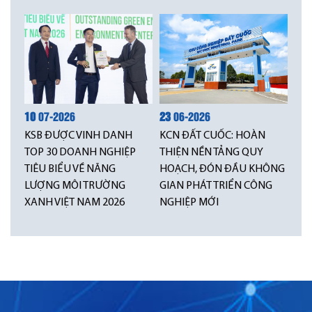
10
07-2026
23
06-2026
KSB ĐƯỢC VINH DANH
KCN ĐẤT CUỐC: HOÀN
TOP 30 DOANH NGHIỆP
THIỆN NỀN TẢNG QUY
TIÊU BIỂU VỀ NĂNG
HOẠCH, ĐÓN ĐẦU KHÔNG
LƯỢNG MÔI TRƯỜNG
GIAN PHÁT TRIỂN CÔNG
XANH VIỆT NAM 2026
NGHIỆP MỚI