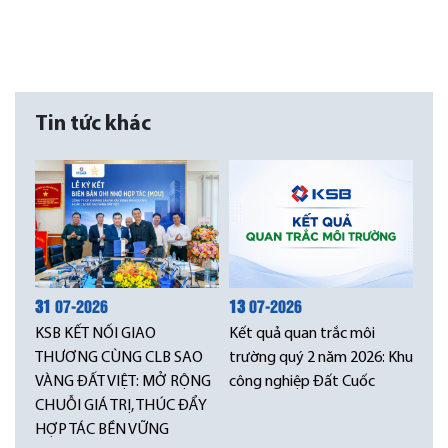
Tin tức khác
31
07-2026
13
07-2026
KSB KẾT NỐI GIAO
Kết quả quan trắc môi
THƯƠNG CÙNG CLB SAO
trường quý 2 năm 2026: Khu
VÀNG ĐẤT VIỆT: MỞ RỘNG
công nghiệp Đất Cuốc
CHUỖI GIÁ TRỊ, THÚC ĐẨY
HỢP TÁC BỀN VỮNG