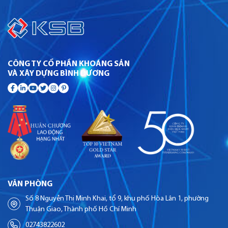
CÔNG TY CỔ PHẦN KHOÁNG SẢN
VÀ XÂY DỰNG BÌNH DƯƠNG
VĂN PHÒNG
Số 8 Nguyễn Thị Minh Khai, tổ 9, khu phố Hòa Lân 1, phường
Thuận Giao, Thành phố Hồ Chí Minh
02743822602