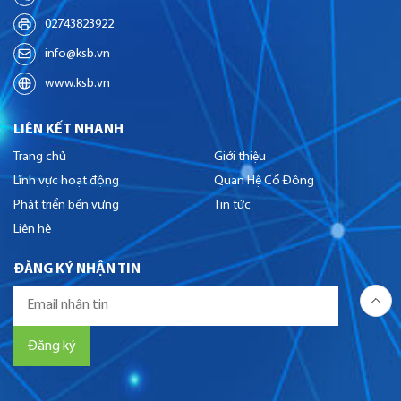
02743823922
info@ksb.vn
www.ksb.vn
LIÊN KẾT NHANH
Trang chủ
Giới thiệu
Lĩnh vực hoạt động
Quan Hệ Cổ Đông
Phát triển bền vững
Tin tức
Liên hệ
ĐĂNG KÝ NHẬN TIN