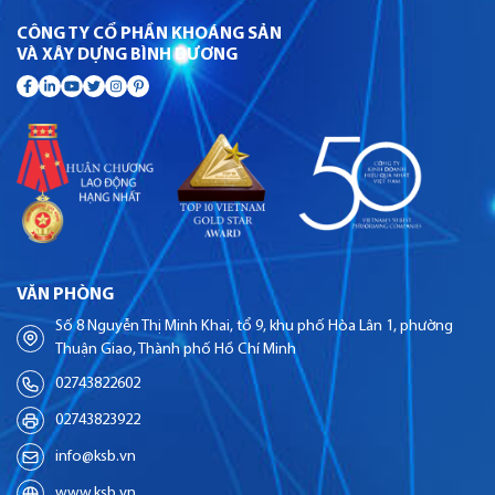
CÔNG TY CỔ PHẦN KHOÁNG SẢN
VÀ XÂY DỰNG BÌNH DƯƠNG
VĂN PHÒNG
Số 8 Nguyễn Thị Minh Khai, tổ 9, khu phố Hòa Lân 1, phường
Thuận Giao, Thành phố Hồ Chí Minh
02743822602
02743823922
info@ksb.vn
www.ksb.vn