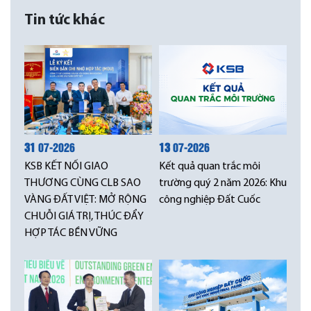
Tin tức khác
31
07-2026
13
07-2026
KSB KẾT NỐI GIAO
Kết quả quan trắc môi
THƯƠNG CÙNG CLB SAO
trường quý 2 năm 2026: Khu
VÀNG ĐẤT VIỆT: MỞ RỘNG
công nghiệp Đất Cuốc
CHUỖI GIÁ TRỊ, THÚC ĐẨY
HỢP TÁC BỀN VỮNG