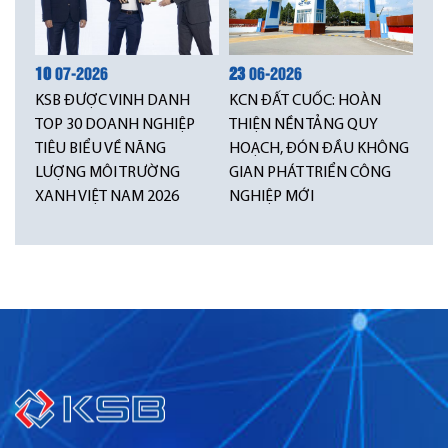
10
07-2026
23
06-2026
KSB ĐƯỢC VINH DANH
KCN ĐẤT CUỐC: HOÀN
TOP 30 DOANH NGHIỆP
THIỆN NỀN TẢNG QUY
TIÊU BIỂU VỀ NĂNG
HOẠCH, ĐÓN ĐẦU KHÔNG
LƯỢNG MÔI TRƯỜNG
GIAN PHÁT TRIỂN CÔNG
XANH VIỆT NAM 2026
NGHIỆP MỚI