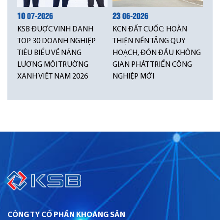
10
07-2026
23
06-2026
KSB ĐƯỢC VINH DANH
KCN ĐẤT CUỐC: HOÀN
TOP 30 DOANH NGHIỆP
THIỆN NỀN TẢNG QUY
TIÊU BIỂU VỀ NĂNG
HOẠCH, ĐÓN ĐẦU KHÔNG
LƯỢNG MÔI TRƯỜNG
GIAN PHÁT TRIỂN CÔNG
XANH VIỆT NAM 2026
NGHIỆP MỚI
CÔNG TY CỔ PHẦN KHOÁNG SẢN