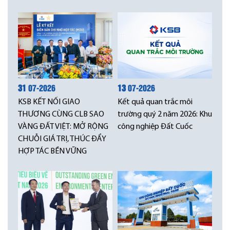
31
07-2026
13
07-2026
KSB KẾT NỐI GIAO
Kết quả quan trắc môi
THƯƠNG CÙNG CLB SAO
trường quý 2 năm 2026: Khu
VÀNG ĐẤT VIỆT: MỞ RỘNG
công nghiệp Đất Cuốc
CHUỖI GIÁ TRỊ, THÚC ĐẨY
HỢP TÁC BỀN VỮNG