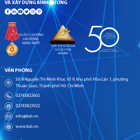
VÀ XÂY DỰNG BÌNH DƯƠNG
VĂN PHÒNG
Số 8 Nguyễn Thị Minh Khai, tổ 9, khu phố Hòa Lân 1, phường
Thuận Giao, Thành phố Hồ Chí Minh
02743822602
02743823922
info@ksb.vn
www.ksb.vn