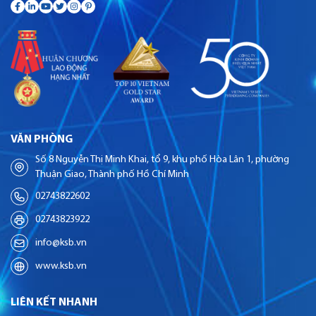
VĂN PHÒNG
Số 8 Nguyễn Thị Minh Khai, tổ 9, khu phố Hòa Lân 1, phường
Thuận Giao, Thành phố Hồ Chí Minh
02743822602
02743823922
info@ksb.vn
www.ksb.vn
LIÊN KẾT NHANH