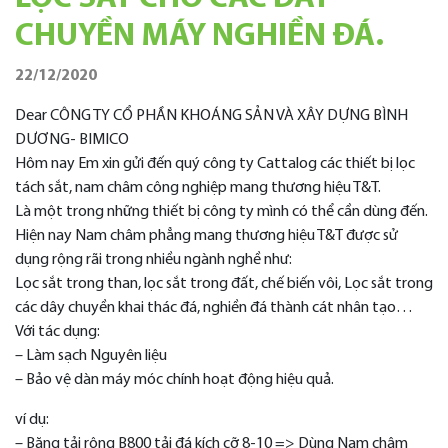
CHUYỀN MÁY NGHIỀN ĐÁ.
22/12/2020
Dear CÔNG TY CỔ PHẦN KHOÁNG SẢN VÀ XÂY DỰNG BÌNH
DƯƠNG- BIMICO
Hôm nay Em xin gửi đến quý công ty Cattalog các thiết bị lọc
tách sắt, nam châm công nghiệp mang thương hiệu T&T.
Là một trong những thiết bị công ty mình có thể cần dùng đến.
Hiện nay Nam châm phẳng mang thương hiệu T&T được sử
dụng rộng rãi trong nhiều ngành nghề như:
Lọc sắt trong than, lọc sắt trong đất, chế biến vôi, Lọc sắt trong
các dây chuyền khai thác đá, nghiền đá thành cát nhân tạo…
Với tác dụng:
– Làm sạch Nguyên liệu
– Bảo vệ dàn máy móc chính hoạt động hiệu quả.
ví dụ:
– Băng tải rộng B800 tải đá kích cỡ 8-10 => Dùng Nam châm