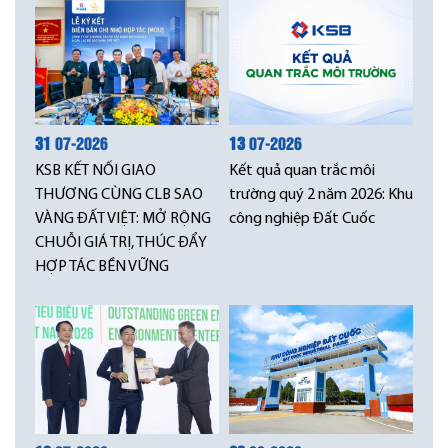
31
07-2026
13
07-2026
KSB KẾT NỐI GIAO
Kết quả quan trắc môi
THƯƠNG CÙNG CLB SAO
trường quý 2 năm 2026: Khu
VÀNG ĐẤT VIỆT: MỞ RỘNG
công nghiệp Đất Cuốc
CHUỖI GIÁ TRỊ, THÚC ĐẨY
HỢP TÁC BỀN VỮNG