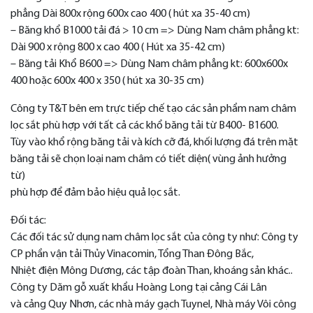
phẳng Dài 800x rộng 600x cao 400 ( hút xa 35-40 cm)
– Băng khổ B1000 tải đá > 10 cm => Dùng Nam châm phẳng kt:
Dài 900 x rộng 800 x cao 400 ( Hút xa 35-42 cm)
– Băng tải Khổ B600 => Dùng Nam châm phẳng kt: 600x600x
400 hoặc 600x 400 x 350 ( hút xa 30-35 cm)
Công ty T&T bên em trực tiếp chế tạo các sản phẩm nam châm
lọc sắt phù hợp với tất cả các khổ băng tải từ B400- B1600.
Tùy vào khổ rộng băng tải và kích cỡ đá, khối lượng đá trên mặt
băng tải sẽ chọn loại nam châm có tiết diện( vùng ảnh hưởng
từ)
phù hợp để đảm bảo hiệu quả lọc sắt.
Đối tác:
Các đối tác sử dụng nam châm lọc sắt của công ty như: Công ty
CP phần vận tải Thủy Vinacomin, Tổng Than Đông Bắc,
Nhiệt điện Mông Dương, các tập đoàn Than, khoáng sản khác..
Công ty Dăm gỗ xuất khẩu Hoàng Long tại cảng Cái Lân
và cảng Quy Nhơn, các nhà máy gạch Tuynel, Nhà máy Vôi công