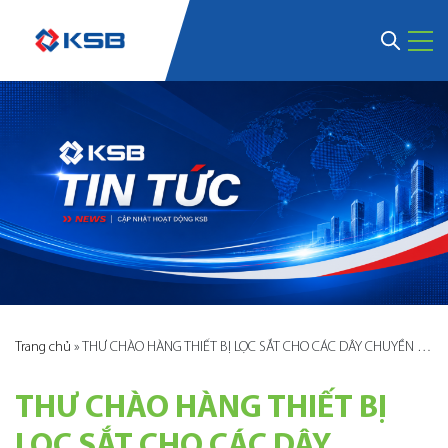
Trang chủ
»
THƯ CHÀO HÀNG THIẾT BỊ LỌC SẮT CHO CÁC DÂY CHUYỀN MÁY NGHIỀN ĐÁ.
THƯ CHÀO HÀNG THIẾT BỊ
LỌC SẮT CHO CÁC DÂY