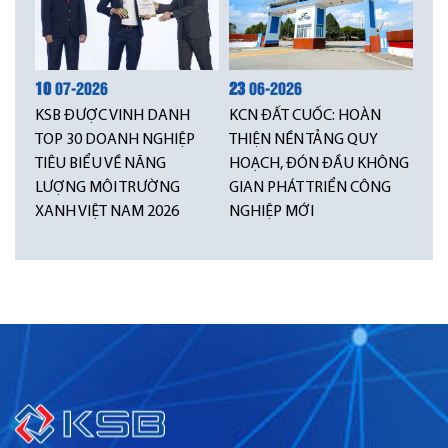
10
07-2026
23
06-2026
KSB ĐƯỢC VINH DANH
KCN ĐẤT CUỐC: HOÀN
TOP 30 DOANH NGHIỆP
THIỆN NỀN TẢNG QUY
TIÊU BIỂU VỀ NĂNG
HOẠCH, ĐÓN ĐẦU KHÔNG
LƯỢNG MÔI TRƯỜNG
GIAN PHÁT TRIỂN CÔNG
XANH VIỆT NAM 2026
NGHIỆP MỚI