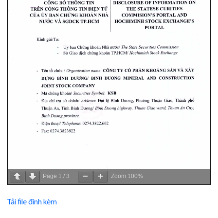
Page
1
/
3
Zoom
100%
Tải file đính kèm