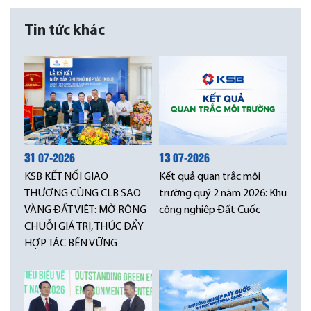
Tin tức khác
31
07-2026
13
07-2026
KSB KẾT NỐI GIAO
Kết quả quan trắc môi
THƯƠNG CÙNG CLB SAO
trường quý 2 năm 2026: Khu
VÀNG ĐẤT VIỆT: MỞ RỘNG
công nghiệp Đất Cuốc
CHUỖI GIÁ TRỊ, THÚC ĐẨY
HỢP TÁC BỀN VỮNG