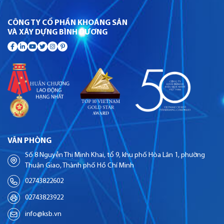
CÔNG TY CỔ PHẦN KHOÁNG SẢN
VÀ XÂY DỰNG BÌNH DƯƠNG
VĂN PHÒNG
Số 8 Nguyễn Thị Minh Khai, tổ 9, khu phố Hòa Lân 1, phường
Thuận Giao, Thành phố Hồ Chí Minh
02743822602
02743823922
info@ksb.vn