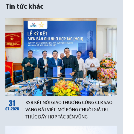
Tin tức khác
31
KSB KẾT NỐI GIAO THƯƠNG CÙNG CLB SAO
07-2026
VÀNG ĐẤT VIỆT: MỞ RỘNG CHUỖI GIÁ TRỊ,
THÚC ĐẨY HỢP TÁC BỀN VỮNG