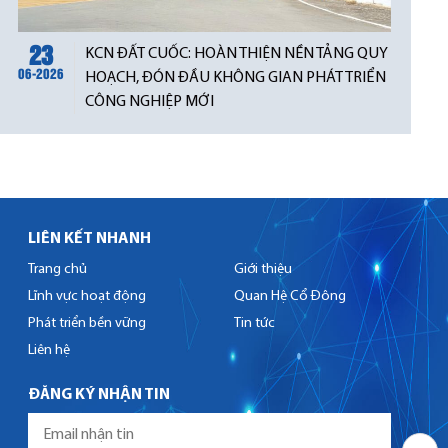
23
KCN ĐẤT CUỐC: HOÀN THIỆN NỀN TẢNG QUY
06-2026
HOẠCH, ĐÓN ĐẦU KHÔNG GIAN PHÁT TRIỂN
CÔNG NGHIỆP MỚI
LIÊN KẾT NHANH
Trang chủ
Giới thiệu
Lĩnh vực hoạt động
Quan Hệ Cổ Đông
Phát triển bền vững
Tin tức
Liên hệ
ĐĂNG KÝ NHẬN TIN