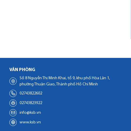
VĂN PHÒNG
Số 8 Nguyễn Thị Minh Khai, tổ 9, khu phố Hòa Lân 1,
phường Thuận Giao, Thành phố Hồ Chí Minh
02743822602
02743823922
info@ksb.vn
www.ksb.vn