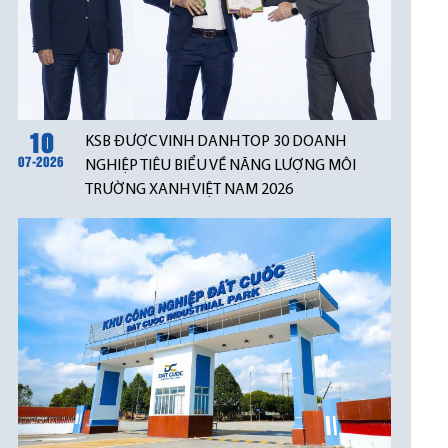
10
KSB ĐƯỢC VINH DANH TOP 30 DOANH
07-2026
NGHIỆP TIÊU BIỂU VỀ NĂNG LƯỢNG MÔI
TRƯỜNG XANH VIỆT NAM 2026