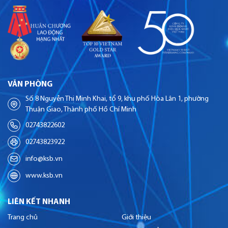
VĂN PHÒNG
Số 8 Nguyễn Thị Minh Khai, tổ 9, khu phố Hòa Lân 1, phường
Thuận Giao, Thành phố Hồ Chí Minh
02743822602
02743823922
info@ksb.vn
www.ksb.vn
LIÊN KẾT NHANH
Trang chủ
Giới thiệu