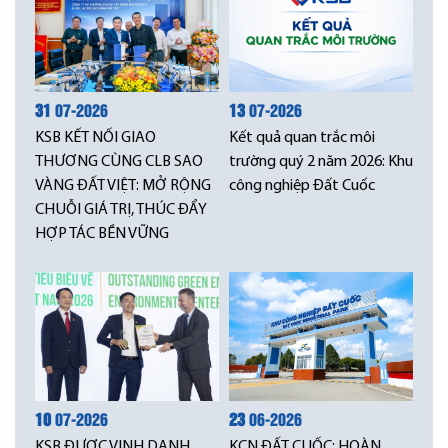
31
07-2026
13
07-2026
KSB KẾT NỐI GIAO
Kết quả quan trắc môi
THƯƠNG CÙNG CLB SAO
trường quý 2 năm 2026: Khu
VÀNG ĐẤT VIỆT: MỞ RỘNG
công nghiệp Đất Cuốc
CHUỖI GIÁ TRỊ, THÚC ĐẨY
HỢP TÁC BỀN VỮNG
10
07-2026
23
06-2026
KSB ĐƯỢC VINH DANH
KCN ĐẤT CUỐC: HOÀN