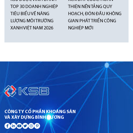
TOP 30 DOANH NGHIỆP
THIỆN NỀN TẢNG QUY
TIÊU BIỂU VỀ NĂNG
HOẠCH, ĐÓN ĐẦU KHÔNG
LƯỢNG MÔI TRƯỜNG
GIAN PHÁT TRIỂN CÔNG
XANH VIỆT NAM 2026
NGHIỆP MỚI
CÔNG TY CỔ PHẦN KHOÁNG SẢN
VÀ XÂY DỰNG BÌNH DƯƠNG