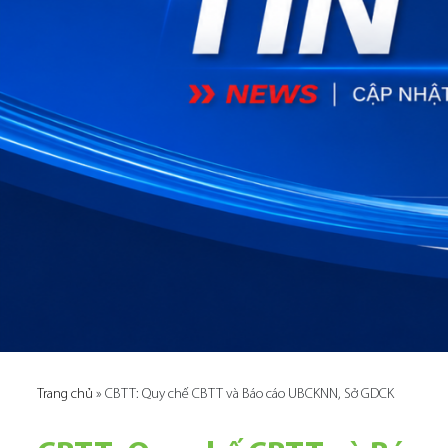
Trang chủ
»
CBTT: Quy chế CBTT và Báo cáo UBCKNN, Sở GDCK