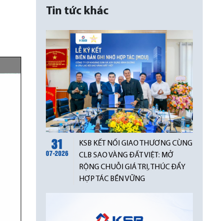
Tin tức khác
31
KSB KẾT NỐI GIAO THƯƠNG CÙNG
07-2026
CLB SAO VÀNG ĐẤT VIỆT: MỞ
RỘNG CHUỖI GIÁ TRỊ, THÚC ĐẨY
HỢP TÁC BỀN VỮNG