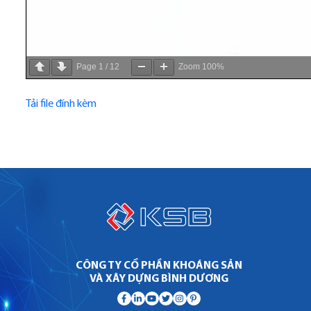
Page
1
/
12
Zoom
100%
Tải file đính kèm
CÔNG TY CỔ PHẦN KHOÁNG SẢN
VÀ XÂY DỰNG BÌNH DƯƠNG