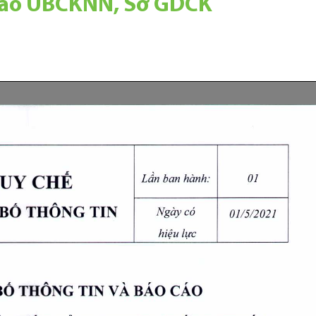
 cáo UBCKNN, Sở GDCK