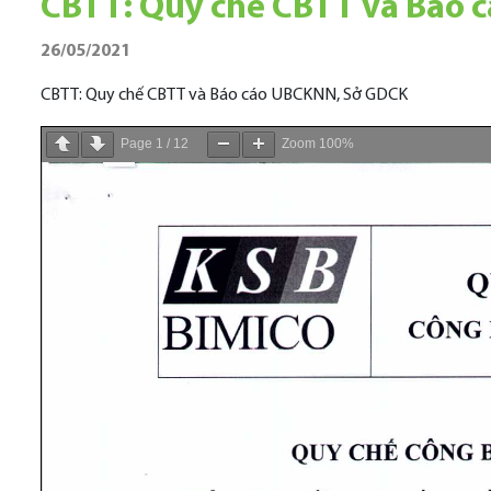
CBTT: Quy chế CBTT và Báo
26/05/2021
CBTT: Quy chế CBTT và Báo cáo UBCKNN, Sở GDCK
Page
1
/
12
Zoom
100%