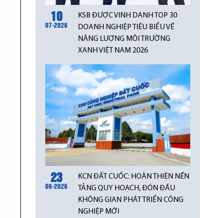
10
KSB ĐƯỢC VINH DANH TOP 30
07-2026
DOANH NGHIỆP TIÊU BIỂU VỀ
NĂNG LƯỢNG MÔI TRƯỜNG
XANH VIỆT NAM 2026
23
KCN ĐẤT CUỐC: HOÀN THIỆN NỀN
06-2026
TẢNG QUY HOẠCH, ĐÓN ĐẦU
KHÔNG GIAN PHÁT TRIỂN CÔNG
NGHIỆP MỚI