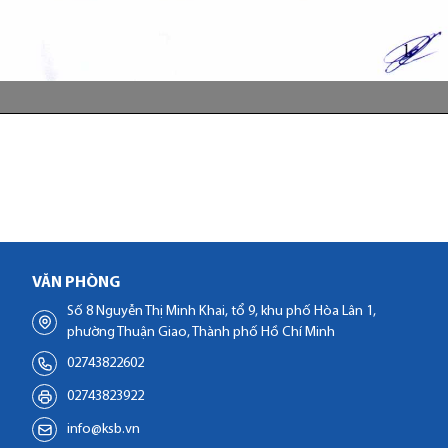
VĂN PHÒNG
Số 8 Nguyễn Thị Minh Khai, tổ 9, khu phố Hòa Lân 1,
phường Thuận Giao, Thành phố Hồ Chí Minh
02743822602
02743823922
info@ksb.vn