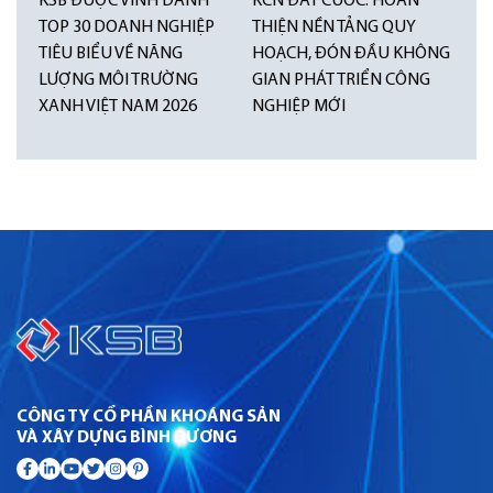
KSB ĐƯỢC VINH DANH
KCN ĐẤT CUỐC: HOÀN
TOP 30 DOANH NGHIỆP
THIỆN NỀN TẢNG QUY
TIÊU BIỂU VỀ NĂNG
HOẠCH, ĐÓN ĐẦU KHÔNG
LƯỢNG MÔI TRƯỜNG
GIAN PHÁT TRIỂN CÔNG
XANH VIỆT NAM 2026
NGHIỆP MỚI
CÔNG TY CỔ PHẦN KHOÁNG SẢN
VÀ XÂY DỰNG BÌNH DƯƠNG