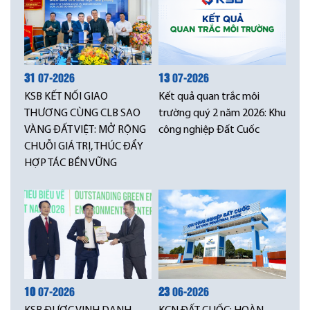
31
07-2026
13
07-2026
KSB KẾT NỐI GIAO
Kết quả quan trắc môi
THƯƠNG CÙNG CLB SAO
trường quý 2 năm 2026: Khu
VÀNG ĐẤT VIỆT: MỞ RỘNG
công nghiệp Đất Cuốc
CHUỖI GIÁ TRỊ, THÚC ĐẨY
HỢP TÁC BỀN VỮNG
10
07-2026
23
06-2026