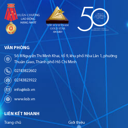
VĂN PHÒNG
Số 8 Nguyễn Thị Minh Khai, tổ 9, khu phố Hòa Lân 1, phường
Thuận Giao, Thành phố Hồ Chí Minh
02743822602
02743823922
info@ksb.vn
www.ksb.vn
LIÊN KẾT NHANH
Trang chủ
Giới thiệu