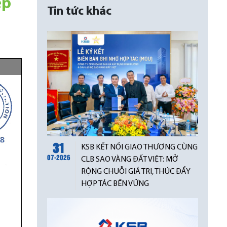
ệp
Tin tức khác
31
KSB KẾT NỐI GIAO THƯƠNG CÙNG
07-2026
CLB SAO VÀNG ĐẤT VIỆT: MỞ
RỘNG CHUỖI GIÁ TRỊ, THÚC ĐẨY
HỢP TÁC BỀN VỮNG