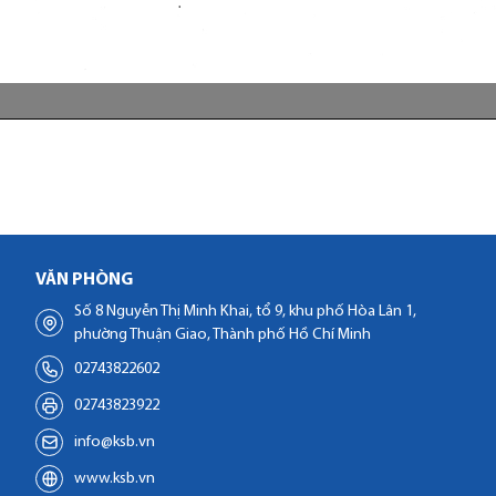
VĂN PHÒNG
Số 8 Nguyễn Thị Minh Khai, tổ 9, khu phố Hòa Lân 1,
phường Thuận Giao, Thành phố Hồ Chí Minh
02743822602
02743823922
info@ksb.vn
www.ksb.vn