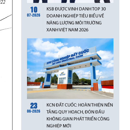
10
KSB ĐƯỢC VINH DANH TOP 30
07-2026
DOANH NGHIỆP TIÊU BIỂU VỀ
NĂNG LƯỢNG MÔI TRƯỜNG
XANH VIỆT NAM 2026
23
KCN ĐẤT CUỐC: HOÀN THIỆN NỀN
06-2026
TẢNG QUY HOẠCH, ĐÓN ĐẦU
KHÔNG GIAN PHÁT TRIỂN CÔNG
NGHIỆP MỚI