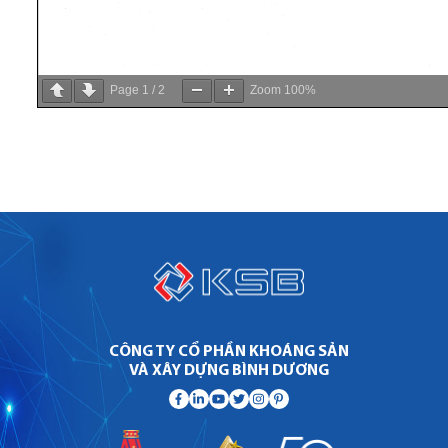
Page
1
/
2
Zoom
100%
CÔNG TY CỔ PHẦN KHOÁNG SẢN
VÀ XÂY DỰNG BÌNH DƯƠNG