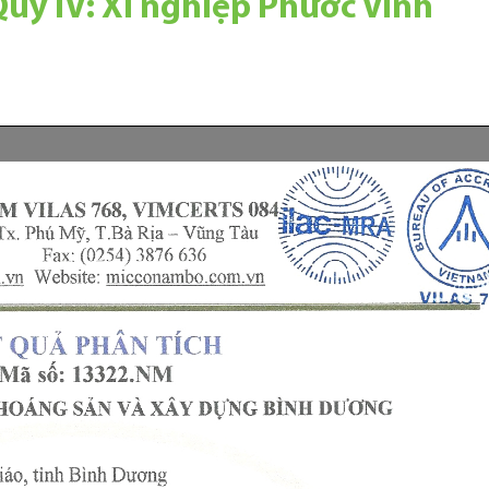
Quý IV: Xí nghiệp Phước Vĩnh