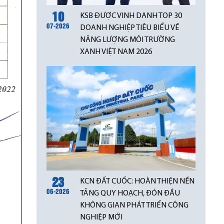
10
KSB ĐƯỢC VINH DANH TOP 30
07-2026
DOANH NGHIỆP TIÊU BIỂU VỀ
NĂNG LƯỢNG MÔI TRƯỜNG
XANH VIỆT NAM 2026
23
KCN ĐẤT CUỐC: HOÀN THIỆN NỀN
06-2026
TẢNG QUY HOẠCH, ĐÓN ĐẦU
KHÔNG GIAN PHÁT TRIỂN CÔNG
NGHIỆP MỚI