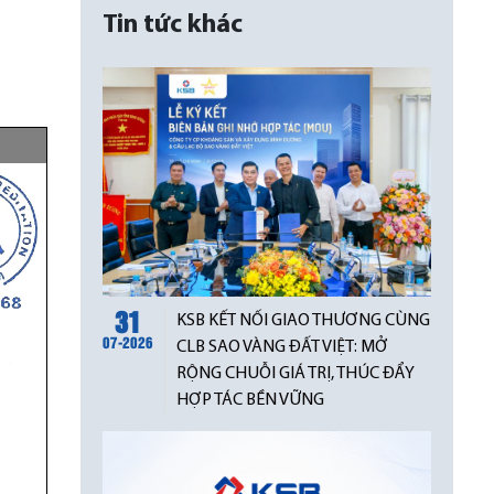
Tin tức khác
31
KSB KẾT NỐI GIAO THƯƠNG CÙNG
07-2026
CLB SAO VÀNG ĐẤT VIỆT: MỞ
RỘNG CHUỖI GIÁ TRỊ, THÚC ĐẨY
HỢP TÁC BỀN VỮNG