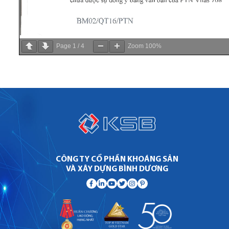
Page
1
/
4
Zoom
100%
CÔNG TY CỔ PHẦN KHOÁNG SẢN
VÀ XÂY DỰNG BÌNH DƯƠNG