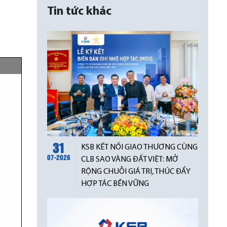
Tin tức khác
31
KSB KẾT NỐI GIAO THƯƠNG CÙNG
07-2026
CLB SAO VÀNG ĐẤT VIỆT: MỞ
RỘNG CHUỖI GIÁ TRỊ, THÚC ĐẨY
HỢP TÁC BỀN VỮNG