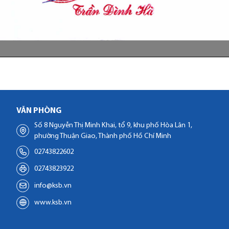
VĂN PHÒNG
Số 8 Nguyễn Thị Minh Khai, tổ 9, khu phố Hòa Lân 1,
phường Thuận Giao, Thành phố Hồ Chí Minh
02743822602
02743823922
info@ksb.vn
www.ksb.vn