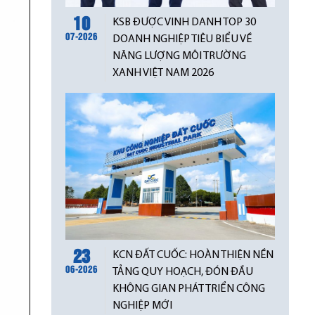
10
KSB ĐƯỢC VINH DANH TOP 30
07-2026
DOANH NGHIỆP TIÊU BIỂU VỀ
NĂNG LƯỢNG MÔI TRƯỜNG
XANH VIỆT NAM 2026
23
KCN ĐẤT CUỐC: HOÀN THIỆN NỀN
06-2026
TẢNG QUY HOẠCH, ĐÓN ĐẦU
KHÔNG GIAN PHÁT TRIỂN CÔNG
NGHIỆP MỚI