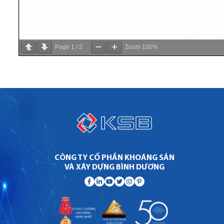
Page
1
/
2
Zoom
100%
CÔNG TY CỔ PHẦN KHOÁNG SẢN
VÀ XÂY DỰNG BÌNH DƯƠNG