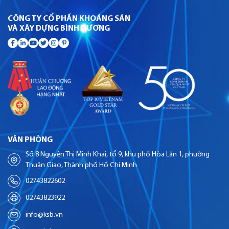
CÔNG TY CỔ PHẦN KHOÁNG SẢN
VÀ XÂY DỰNG BÌNH DƯƠNG
VĂN PHÒNG
Số 8 Nguyễn Thị Minh Khai, tổ 9, khu phố Hòa Lân 1, phường
Thuận Giao, Thành phố Hồ Chí Minh
02743822602
02743823922
info@ksb.vn