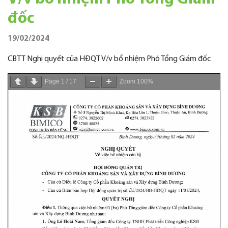
đốc
19/02/2024
CBTT Nghị quyết của HĐQT V/v bổ nhiệm Phó Tổng Giám đốc
Page
1
/
17
Zoom
100%