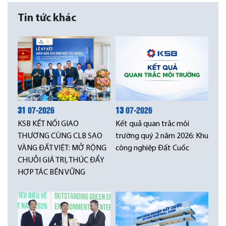
Tin tức khác
31
07-2026
13
07-2026
KSB KẾT NỐI GIAO
Kết quả quan trắc môi
THƯƠNG CÙNG CLB SAO
trường quý 2 năm 2026: Khu
VÀNG ĐẤT VIỆT: MỞ RỘNG
công nghiệp Đất Cuốc
CHUỖI GIÁ TRỊ, THÚC ĐẨY
HỢP TÁC BỀN VỮNG