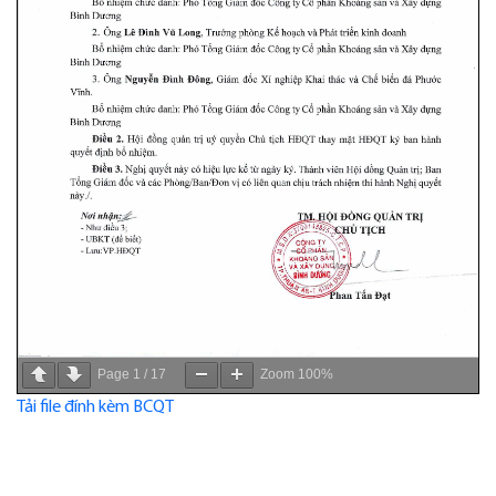
Page
1
/
17
Zoom
100%
Tải file đính kèm BCQT