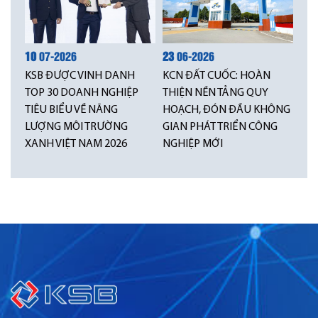
10
07-2026
23
06-2026
KSB ĐƯỢC VINH DANH
KCN ĐẤT CUỐC: HOÀN
TOP 30 DOANH NGHIỆP
THIỆN NỀN TẢNG QUY
TIÊU BIỂU VỀ NĂNG
HOẠCH, ĐÓN ĐẦU KHÔNG
LƯỢNG MÔI TRƯỜNG
GIAN PHÁT TRIỂN CÔNG
XANH VIỆT NAM 2026
NGHIỆP MỚI