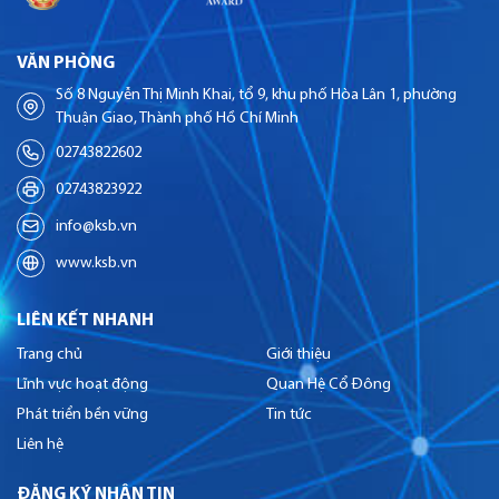
VĂN PHÒNG
Số 8 Nguyễn Thị Minh Khai, tổ 9, khu phố Hòa Lân 1, phường
Thuận Giao, Thành phố Hồ Chí Minh
02743822602
02743823922
info@ksb.vn
www.ksb.vn
LIÊN KẾT NHANH
Trang chủ
Giới thiệu
Lĩnh vực hoạt động
Quan Hệ Cổ Đông
Phát triển bền vững
Tin tức
Liên hệ
ĐĂNG KÝ NHẬN TIN