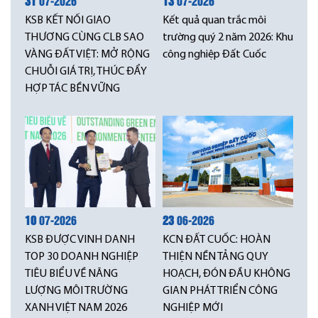
31
07-2026
13
07-2026
KSB KẾT NỐI GIAO
Kết quả quan trắc môi
THƯƠNG CÙNG CLB SAO
trường quý 2 năm 2026: Khu
VÀNG ĐẤT VIỆT: MỞ RỘNG
công nghiệp Đất Cuốc
CHUỖI GIÁ TRỊ, THÚC ĐẨY
HỢP TÁC BỀN VỮNG
10
07-2026
23
06-2026
KSB ĐƯỢC VINH DANH
KCN ĐẤT CUỐC: HOÀN
TOP 30 DOANH NGHIỆP
THIỆN NỀN TẢNG QUY
TIÊU BIỂU VỀ NĂNG
HOẠCH, ĐÓN ĐẦU KHÔNG
LƯỢNG MÔI TRƯỜNG
GIAN PHÁT TRIỂN CÔNG
XANH VIỆT NAM 2026
NGHIỆP MỚI