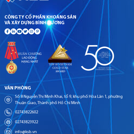
CÔNG TY CỔ PHẦN KHOÁNG SẢN
VÀ XÂY DỰNG BÌNH DƯƠNG
VĂN PHÒNG
Số 8 Nguyễn Thị Minh Khai, tổ 9, khu phố Hòa Lân 1, phường
Thuận Giao, Thành phố Hồ Chí Minh
02743822602
02743823922
info@ksb.vn