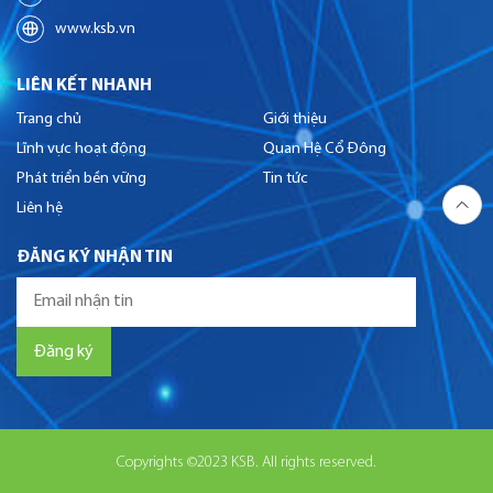
www.ksb.vn
LIÊN KẾT NHANH
Trang chủ
Giới thiệu
Lĩnh vực hoạt động
Quan Hệ Cổ Đông
Phát triển bền vững
Tin tức
Liên hệ
ĐĂNG KÝ NHẬN TIN
Copyrights ©2023 KSB. All rights reserved.