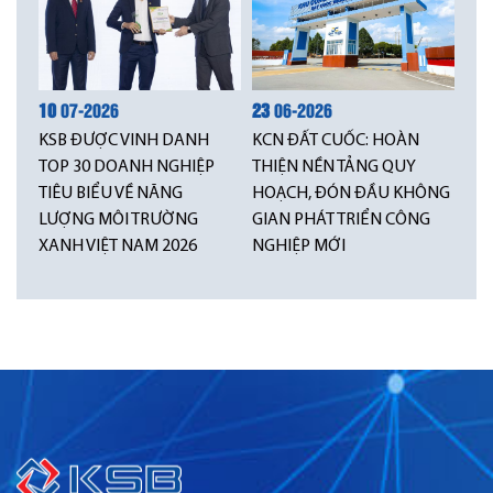
10
07-2026
23
06-2026
KSB ĐƯỢC VINH DANH
KCN ĐẤT CUỐC: HOÀN
TOP 30 DOANH NGHIỆP
THIỆN NỀN TẢNG QUY
TIÊU BIỂU VỀ NĂNG
HOẠCH, ĐÓN ĐẦU KHÔNG
LƯỢNG MÔI TRƯỜNG
GIAN PHÁT TRIỂN CÔNG
XANH VIỆT NAM 2026
NGHIỆP MỚI