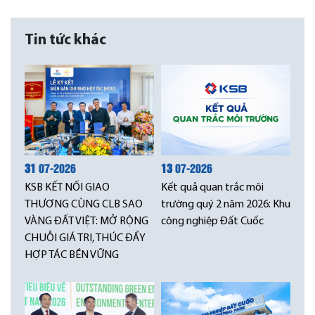
Tin tức khác
31
07-2026
13
07-2026
KSB KẾT NỐI GIAO
Kết quả quan trắc môi
THƯƠNG CÙNG CLB SAO
trường quý 2 năm 2026: Khu
VÀNG ĐẤT VIỆT: MỞ RỘNG
công nghiệp Đất Cuốc
CHUỖI GIÁ TRỊ, THÚC ĐẨY
HỢP TÁC BỀN VỮNG