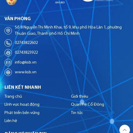
VĂN PHÒNG
Số 8 Nguyễn Thị Minh Khai, tổ 9, khu phố Hòa Lân 1, phường
Thuận Giao, Thành phố Hồ Chí Minh
02743822602
02743823922
info@ksb.vn
www.ksb.vn
LIÊN KẾT NHANH
Trang chủ
Giới thiệu
Lĩnh vực hoạt động
Quan Hệ Cổ Đông
Phát triển bền vững
Tin tức
Liên hệ