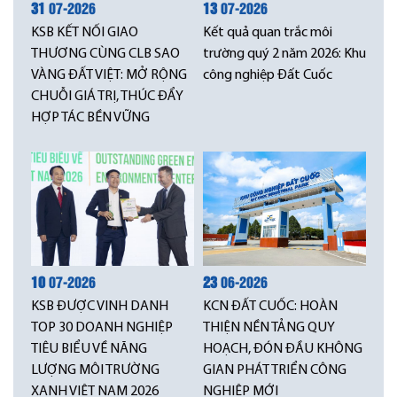
31
07-2026
13
07-2026
KSB KẾT NỐI GIAO
Kết quả quan trắc môi
THƯƠNG CÙNG CLB SAO
trường quý 2 năm 2026: Khu
VÀNG ĐẤT VIỆT: MỞ RỘNG
công nghiệp Đất Cuốc
CHUỖI GIÁ TRỊ, THÚC ĐẨY
HỢP TÁC BỀN VỮNG
10
07-2026
23
06-2026
KSB ĐƯỢC VINH DANH
KCN ĐẤT CUỐC: HOÀN
TOP 30 DOANH NGHIỆP
THIỆN NỀN TẢNG QUY
TIÊU BIỂU VỀ NĂNG
HOẠCH, ĐÓN ĐẦU KHÔNG
LƯỢNG MÔI TRƯỜNG
GIAN PHÁT TRIỂN CÔNG
XANH VIỆT NAM 2026
NGHIỆP MỚI