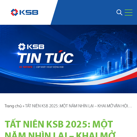
Trang chủ
»
TẤT NIÊN KSB 2025: MỘT NĂM NHÌN LẠI – KHAI MỞ VẬN HỘI MỚI
TẤT NIÊN KSB 2025: MỘT
NĂM NHÌN LẠI – KHAI MỞ