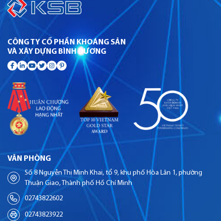
CÔNG TY CỔ PHẦN KHOÁNG SẢN
VÀ XÂY DỰNG BÌNH DƯƠNG
VĂN PHÒNG
Số 8 Nguyễn Thị Minh Khai, tổ 9, khu phố Hòa Lân 1, phường
Thuận Giao, Thành phố Hồ Chí Minh
02743822602
02743823922