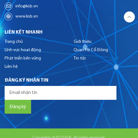
info@ksb.vn
www.ksb.vn
LIÊN KẾT NHANH
Trang chủ
Giới thiệu
Lĩnh vực hoạt động
Quan Hệ Cổ Đông
Phát triển bền vững
Tin tức
Liên hệ
ĐĂNG KÝ NHẬN TIN
Copyrights ©2023 KSB. All rights reserved.