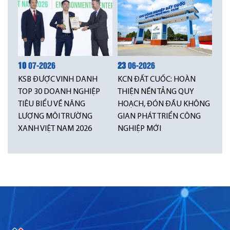
10
07-2026
23
06-2026
KSB ĐƯỢC VINH DANH
KCN ĐẤT CUỐC: HOÀN
TOP 30 DOANH NGHIỆP
THIỆN NỀN TẢNG QUY
TIÊU BIỂU VỀ NĂNG
HOẠCH, ĐÓN ĐẦU KHÔNG
LƯỢNG MÔI TRƯỜNG
GIAN PHÁT TRIỂN CÔNG
XANH VIỆT NAM 2026
NGHIỆP MỚI