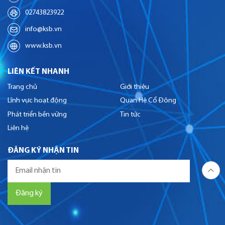
02743823922
info@ksb.vn
www.ksb.vn
LIÊN KẾT NHANH
Trang chủ
Giới thiệu
Lĩnh vực hoạt động
Quan Hệ Cổ Đông
Phát triển bền vững
Tin tức
Liên hệ
ĐĂNG KÝ NHẬN TIN