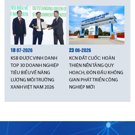
10
07-2026
23
06-2026
KSB ĐƯỢC VINH DANH
KCN ĐẤT CUỐC: HOÀN
TOP 30 DOANH NGHIỆP
THIỆN NỀN TẢNG QUY
TIÊU BIỂU VỀ NĂNG
HOẠCH, ĐÓN ĐẦU KHÔNG
LƯỢNG MÔI TRƯỜNG
GIAN PHÁT TRIỂN CÔNG
XANH VIỆT NAM 2026
NGHIỆP MỚI