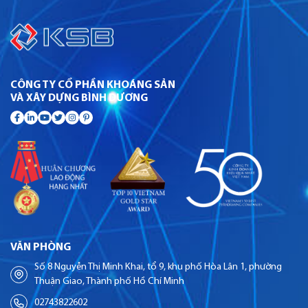
CÔNG TY CỔ PHẦN KHOÁNG SẢN
VÀ XÂY DỰNG BÌNH DƯƠNG
VĂN PHÒNG
Số 8 Nguyễn Thị Minh Khai, tổ 9, khu phố Hòa Lân 1, phường
Thuận Giao, Thành phố Hồ Chí Minh
02743822602