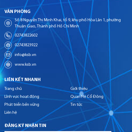
VĂN PHÒNG
Số 8 Nguyễn Thị Minh Khai, tổ 9, khu phố Hòa Lân 1, phường
Thuận Giao, Thành phố Hồ Chí Minh
02743822602
02743823922
info@ksb.vn
www.ksb.vn
LIÊN KẾT NHANH
Trang chủ
Giới thiệu
Lĩnh vực hoạt động
Quan Hệ Cổ Đông
Phát triển bền vững
Tin tức
Liên hệ
ĐĂNG KÝ NHẬN TIN