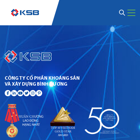
CÔNG TY CỔ PHẦN KHOÁNG SẢN
VÀ XÂY DỰNG BÌNH DƯƠNG