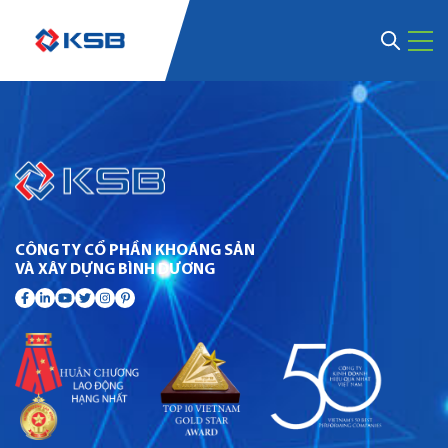
CÔNG TY CỔ PHẦN KHOÁNG SẢN
VÀ XÂY DỰNG BÌNH DƯƠNG