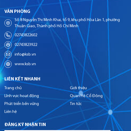
VĂN PHÒNG
Số 8 Nguyễn Thị Minh Khai, tổ 9, khu phố Hòa Lân 1, phường
Thuận Giao, Thành phố Hồ Chí Minh
02743822602
02743823922
info@ksb.vn
www.ksb.vn
LIÊN KẾT NHANH
Trang chủ
Giới thiệu
Lĩnh vực hoạt động
Quan Hệ Cổ Đông
Phát triển bền vững
Tin tức
Liên hệ
ĐĂNG KÝ NHẬN TIN