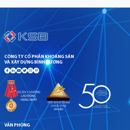
CÔNG TY CỔ PHẦN KHOÁNG SẢN
VÀ XÂY DỰNG BÌNH DƯƠNG
VĂN PHÒNG