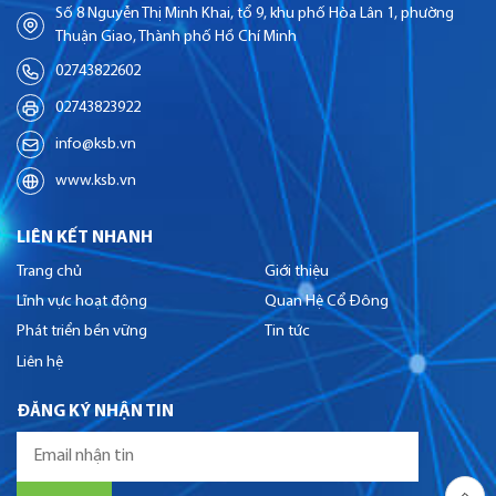
Số 8 Nguyễn Thị Minh Khai, tổ 9, khu phố Hòa Lân 1, phường
Thuận Giao, Thành phố Hồ Chí Minh
02743822602
02743823922
info@ksb.vn
www.ksb.vn
LIÊN KẾT NHANH
Trang chủ
Giới thiệu
Lĩnh vực hoạt động
Quan Hệ Cổ Đông
Phát triển bền vững
Tin tức
Liên hệ
ĐĂNG KÝ NHẬN TIN