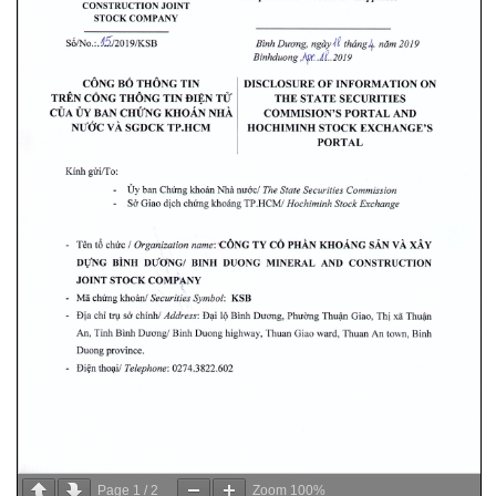
Page
1
/
2
Zoom
100%