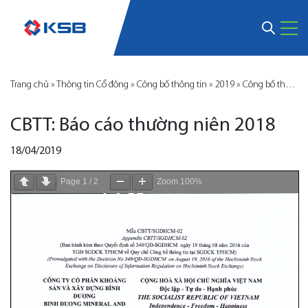
Trang chủ
»
Thông tin Cổ đông
»
Công bố thông tin
»
2019
»
Công bố thông tin KSB
CBTT: Báo cáo thường niên 2018
18/04/2019
Page
1
/
2
Zoom
100%