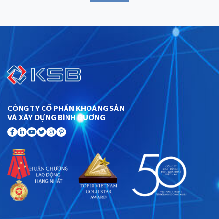
CÔNG TY CỔ PHẦN KHOÁNG SẢN
VÀ XÂY DỰNG BÌNH DƯƠNG