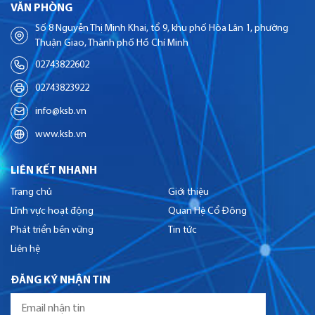
VĂN PHÒNG
Số 8 Nguyễn Thị Minh Khai, tổ 9, khu phố Hòa Lân 1, phường
Thuận Giao, Thành phố Hồ Chí Minh
02743822602
02743823922
info@ksb.vn
www.ksb.vn
LIÊN KẾT NHANH
Trang chủ
Giới thiệu
Lĩnh vực hoạt động
Quan Hệ Cổ Đông
Phát triển bền vững
Tin tức
Liên hệ
ĐĂNG KÝ NHẬN TIN