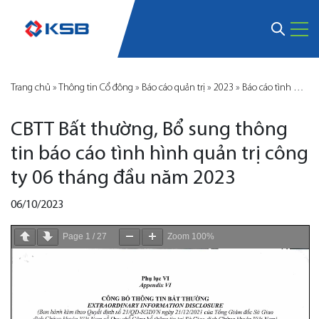
Trang chủ
»
Thông tin Cổ đông
»
Báo cáo quản trị
»
2023
»
Báo cáo tình hình quản trị
CBTT Bất thường, Bổ sung thông
tin báo cáo tình hình quản trị công
ty 06 tháng đầu năm 2023
06/10/2023
Page
1
/
27
Zoom
100%