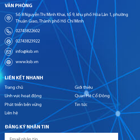
VĂN PHÒNG
Số 8 Nguyễn Thị Minh Khai, tổ 9, khu phố Hòa Lân 1, phường
Thuận Giao, Thành phố Hồ Chí Minh
02743822602
02743823922
info@ksb.vn
www.ksb.vn
LIÊN KẾT NHANH
Trang chủ
Giới thiệu
Lĩnh vực hoạt động
Quan Hệ Cổ Đông
Phát triển bền vững
Tin tức
Liên hệ
ĐĂNG KÝ NHẬN TIN