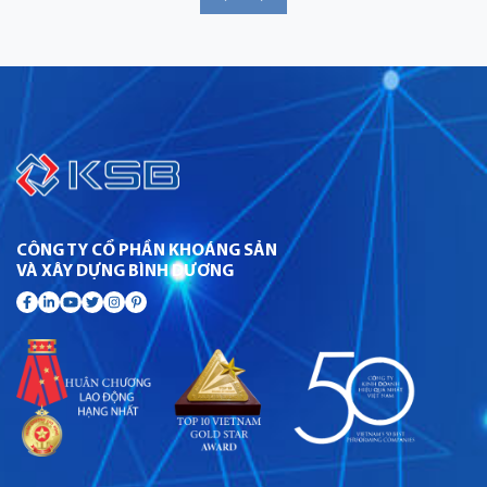
CÔNG TY CỔ PHẦN KHOÁNG SẢN
VÀ XÂY DỰNG BÌNH DƯƠNG