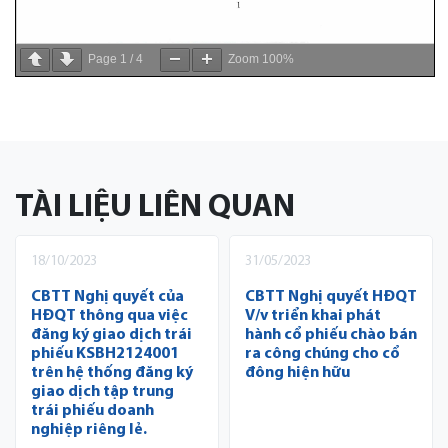
Page
1
/
4
Zoom
100%
TÀI LIỆU LIÊN QUAN
18/10/2023
31/05/2023
CBTT Nghị quyết của
CBTT Nghị quyết HĐQT
HĐQT thông qua việc
V/v triển khai phát
đăng ký giao dịch trái
hành cổ phiếu chào bán
phiếu KSBH2124001
ra công chúng cho cổ
trên hệ thống đăng ký
đông hiện hữu
giao dịch tập trung
trái phiếu doanh
nghiệp riêng lẻ.