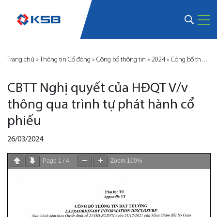
Trang chủ
»
Thông tin Cổ đông
»
Công bố thông tin
»
2024
»
Công bố thông tin KSB
CBTT Nghị quyết của HĐQT V/v
thông qua trình tự phát hành cổ
phiếu
26/03/2024
Page
1
/
4
Zoom
100%