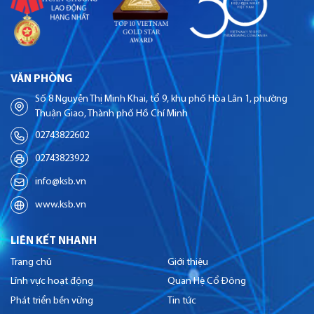
VĂN PHÒNG
Số 8 Nguyễn Thị Minh Khai, tổ 9, khu phố Hòa Lân 1, phường
Thuận Giao, Thành phố Hồ Chí Minh
02743822602
02743823922
info@ksb.vn
www.ksb.vn
LIÊN KẾT NHANH
Trang chủ
Giới thiệu
Lĩnh vực hoạt động
Quan Hệ Cổ Đông
Phát triển bền vững
Tin tức