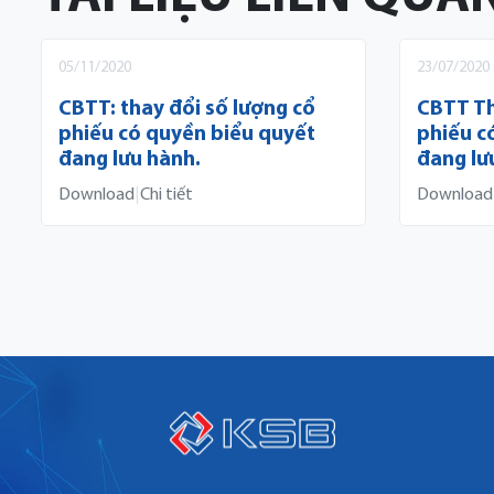
05/11/2020
23/07/2020
CBTT: thay đổi số lượng cổ
CBTT Th
phiếu có quyền biểu quyết
phiếu c
đang lưu hành.
đang lư
Download
|
Chi tiết
Download