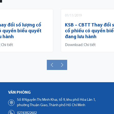
01/11/2019
ay đổi số lượng cổ
KSB – CBTT Thay đổi 
ó quyền biểu quyết
cổ phiếu có quyền bi
u hành
đang lưu hành
|
Chi tiết
Download
|
Chi tiết
VĂN PHÒNG
Số 8 Nguyễn Thị Minh Khai, tổ 9, khu phố Hòa Lân 1,
phường Thuận Giao, Thành phố Hồ Chí Minh
02743822602