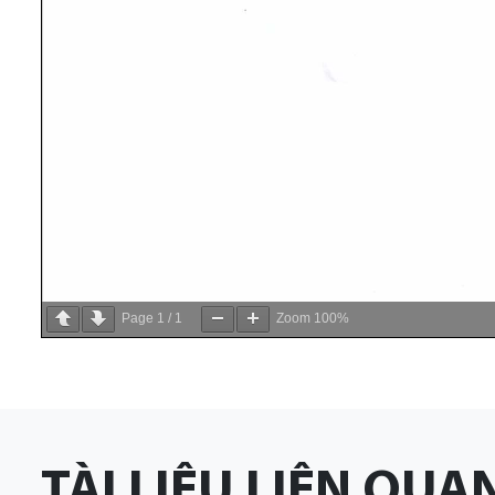
Page
1
/
1
Zoom
100%
TÀI LIỆU LIÊN QUA