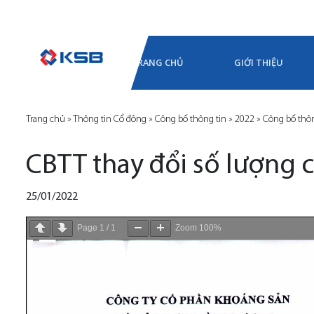
TRANG CHỦ
GIỚI THIỆU
Trang chủ
»
Thông tin Cổ đông
»
Công bố thông tin
»
2022
»
Công bố thôn
CBTT thay đổi số lượng 
25/01/2022
Page
1
/
1
Zoom
100%