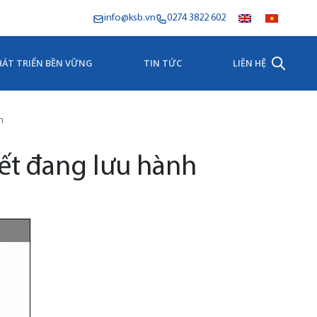
info@ksb.vn
0274 3822 602
HÁT TRIỂN BỀN VỮNG
TIN TỨC
LIÊN HỆ
h
ết đang lưu hành