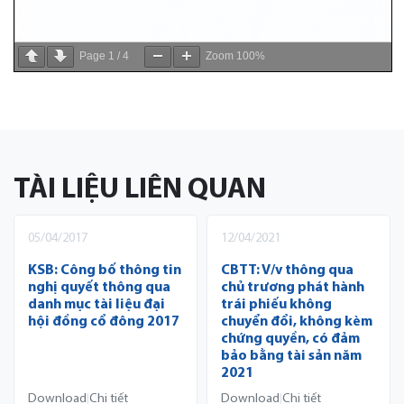
Page
1
/
4
Zoom
100%
TÀI LIỆU LIÊN QUAN
05/04/2017
12/04/2021
KSB: Công bố thông tin
CBTT: V/v thông qua
nghị quyết thông qua
chủ trương phát hành
danh mục tài liệu đại
trái phiếu không
hội đồng cổ đông 2017
chuyển đổi, không kèm
chứng quyền, có đảm
bảo bằng tài sản năm
2021
Download
Chi tiết
Download
Chi tiết
|
|