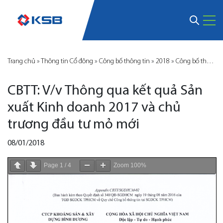
Trang chủ
»
Thông tin Cổ đông
»
Công bố thông tin
»
2018
»
Công bố thông tin KSB
CBTT: V/v Thông qua kết quả Sản
xuất Kinh doanh 2017 và chủ
trương đầu tư mỏ mới
08/01/2018
Page
1
/
4
Zoom
100%