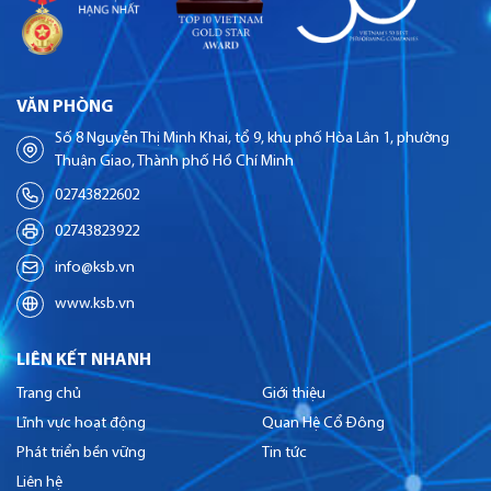
VĂN PHÒNG
Số 8 Nguyễn Thị Minh Khai, tổ 9, khu phố Hòa Lân 1, phường
Thuận Giao, Thành phố Hồ Chí Minh
02743822602
02743823922
info@ksb.vn
www.ksb.vn
LIÊN KẾT NHANH
Trang chủ
Giới thiệu
Lĩnh vực hoạt động
Quan Hệ Cổ Đông
Phát triển bền vững
Tin tức
Liên hệ