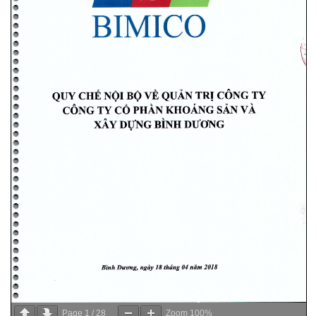
Page
1
/
28
Zoom
100%