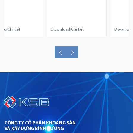
Download
Chi tiết
Download
Chi tiết
|
|
CÔNG TY CỔ PHẦN KHOÁNG SẢN
VÀ XÂY DỰNG BÌNH DƯƠNG