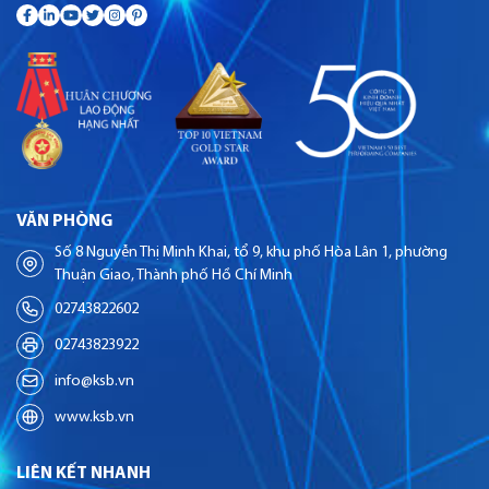
VĂN PHÒNG
Số 8 Nguyễn Thị Minh Khai, tổ 9, khu phố Hòa Lân 1, phường
Thuận Giao, Thành phố Hồ Chí Minh
02743822602
02743823922
info@ksb.vn
www.ksb.vn
LIÊN KẾT NHANH