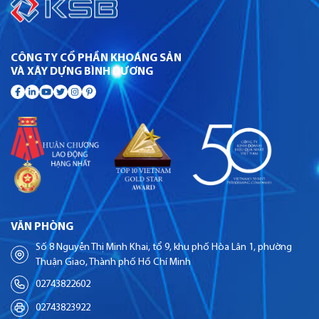
CÔNG TY CỔ PHẦN KHOÁNG SẢN
VÀ XÂY DỰNG BÌNH DƯƠNG
VĂN PHÒNG
Số 8 Nguyễn Thị Minh Khai, tổ 9, khu phố Hòa Lân 1, phường
Thuận Giao, Thành phố Hồ Chí Minh
02743822602
02743823922