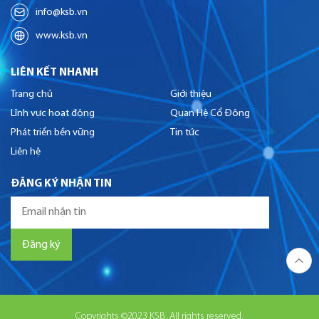
info@ksb.vn
www.ksb.vn
LIÊN KẾT NHANH
Trang chủ
Giới thiệu
Lĩnh vực hoạt động
Quan Hệ Cổ Đông
Phát triển bền vững
Tin tức
Liên hệ
ĐĂNG KÝ NHẬN TIN
Copyrights ©2023 KSB. All rights reserved.