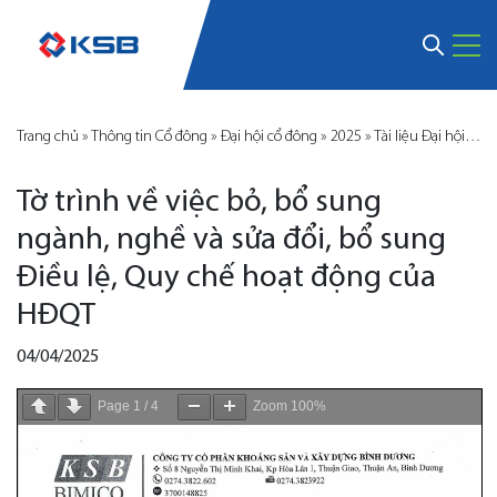
Trang chủ
»
Thông tin Cổ đông
»
Đại hội cổ đông
»
2025
»
Tài liệu Đại hội đồng cổ đông
Tờ trình về việc bỏ, bổ sung
ngành, nghề và sửa đổi, bổ sung
Điều lệ, Quy chế hoạt động của
HĐQT
04/04/2025
Page
1
/
4
Zoom
100%