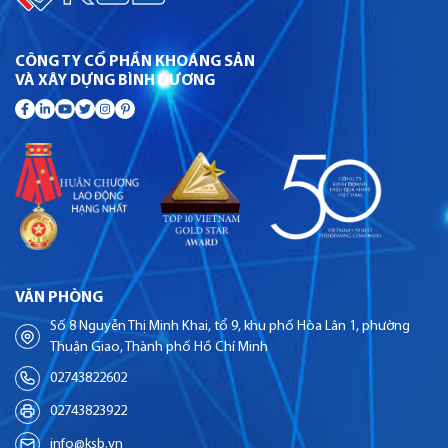
CÔNG TY CỔ PHẦN KHOÁNG SẢN
VÀ XÂY DỰNG BÌNH DƯƠNG
VĂN PHÒNG
Số 8 Nguyễn Thị Minh Khai, tổ 9, khu phố Hòa Lân 1, phường
Thuận Giao, Thành phố Hồ Chí Minh
02743822602
02743823922
info@ksb.vn