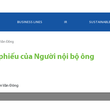
BUSINESS LINES
IR
SUSTAINABL
n Văn Đông
 phiếu của Người nội bộ ông
ễn Văn Đông