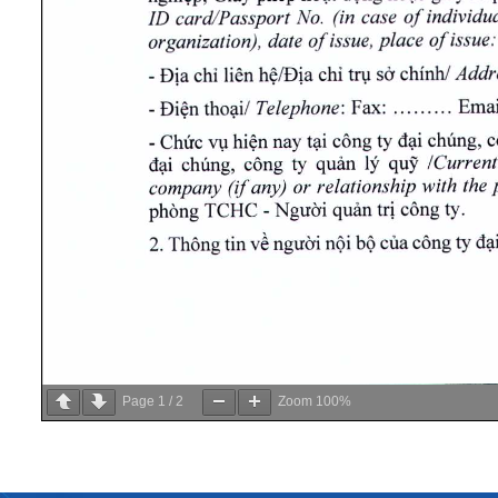
Page
1
/
2
Zoom
100%