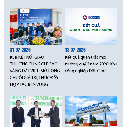
31
07-2026
13
07-2026
KSB KẾT NỐI GIAO
Kết quả quan trắc môi
THƯƠNG CÙNG CLB SAO
trường quý 2 năm 2026: Khu
VÀNG ĐẤT VIỆT: MỞ RỘNG
công nghiệp Đất Cuốc
CHUỖI GIÁ TRỊ, THÚC ĐẨY
HỢP TÁC BỀN VỮNG