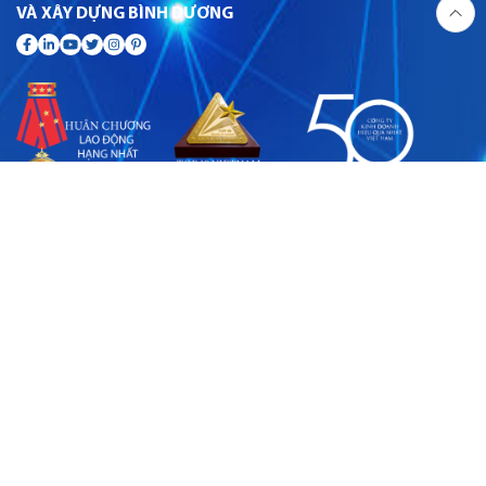
VÀ XÂY DỰNG BÌNH DƯƠNG
VĂN PHÒNG
Số 8 Nguyễn Thị Minh Khai, tổ 9, khu phố Hòa Lân 1, phường
Thuận Giao, Thành phố Hồ Chí Minh
02743822602
02743823922
info@ksb.vn
www.ksb.vn