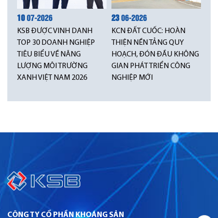
10
07-2026
23
06-2026
KSB ĐƯỢC VINH DANH
KCN ĐẤT CUỐC: HOÀN
TOP 30 DOANH NGHIỆP
THIỆN NỀN TẢNG QUY
TIÊU BIỂU VỀ NĂNG
HOẠCH, ĐÓN ĐẦU KHÔNG
LƯỢNG MÔI TRƯỜNG
GIAN PHÁT TRIỂN CÔNG
XANH VIỆT NAM 2026
NGHIỆP MỚI
CÔNG TY CỔ PHẦN KHOÁNG SẢN