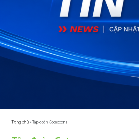
Trang chủ
»
Tập đoàn Coteccons