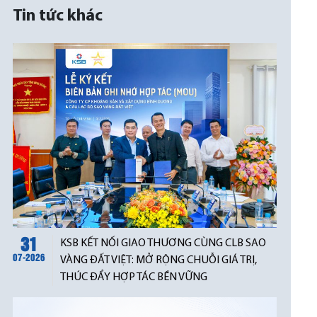
Tin tức khác
31
KSB KẾT NỐI GIAO THƯƠNG CÙNG CLB SAO
07-2026
VÀNG ĐẤT VIỆT: MỞ RỘNG CHUỖI GIÁ TRỊ,
THÚC ĐẨY HỢP TÁC BỀN VỮNG