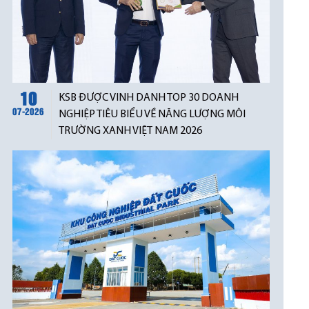
10
KSB ĐƯỢC VINH DANH TOP 30 DOANH
07-2026
NGHIỆP TIÊU BIỂU VỀ NĂNG LƯỢNG MÔI
TRƯỜNG XANH VIỆT NAM 2026