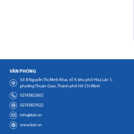
VĂN PHÒNG
Số 8 Nguyễn Thị Minh Khai, tổ 9, khu phố Hòa Lân 1,
phường Thuận Giao, Thành phố Hồ Chí Minh
02743822602
02743823922
info@ksb.vn
www.ksb.vn