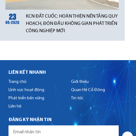
23
KCN ĐẤT CUỐC: HOÀN THIỆN NỀN TẢNG QUY
06-2026
HOẠCH, ĐÓN ĐẦU KHÔNG GIAN PHÁT TRIỂN
CÔNG NGHIỆP MỚI
LIÊN KẾT NHANH
Trang chủ
Giới thiệu
Lĩnh vực hoạt động
Quan Hệ Cổ Đông
Phát triển bền vững
Tin tức
Liên hệ
ĐĂNG KÝ NHẬN TIN