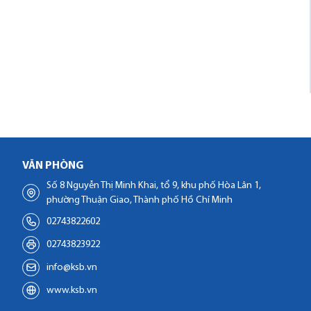
VĂN PHÒNG
Số 8 Nguyễn Thị Minh Khai, tổ 9, khu phố Hòa Lân 1,
phường Thuận Giao, Thành phố Hồ Chí Minh
02743822602
02743823922
info@ksb.vn
www.ksb.vn