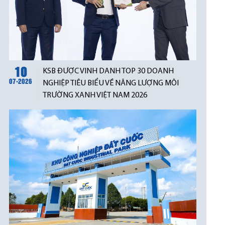
10
KSB ĐƯỢC VINH DANH TOP 30 DOANH
07-2026
NGHIỆP TIÊU BIỂU VỀ NĂNG LƯỢNG MÔI
TRƯỜNG XANH VIỆT NAM 2026