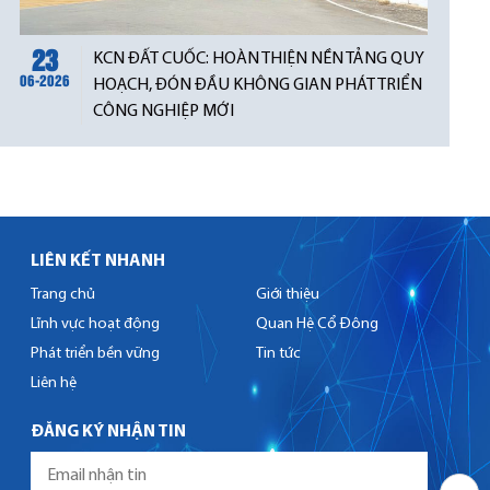
23
KCN ĐẤT CUỐC: HOÀN THIỆN NỀN TẢNG QUY
06-2026
HOẠCH, ĐÓN ĐẦU KHÔNG GIAN PHÁT TRIỂN
CÔNG NGHIỆP MỚI
LIÊN KẾT NHANH
Trang chủ
Giới thiệu
Lĩnh vực hoạt động
Quan Hệ Cổ Đông
Phát triển bền vững
Tin tức
Liên hệ
ĐĂNG KÝ NHẬN TIN