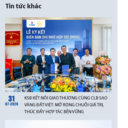
Tin tức khác
31
KSB KẾT NỐI GIAO THƯƠNG CÙNG CLB SAO
07-2026
VÀNG ĐẤT VIỆT: MỞ RỘNG CHUỖI GIÁ TRỊ,
THÚC ĐẨY HỢP TÁC BỀN VỮNG