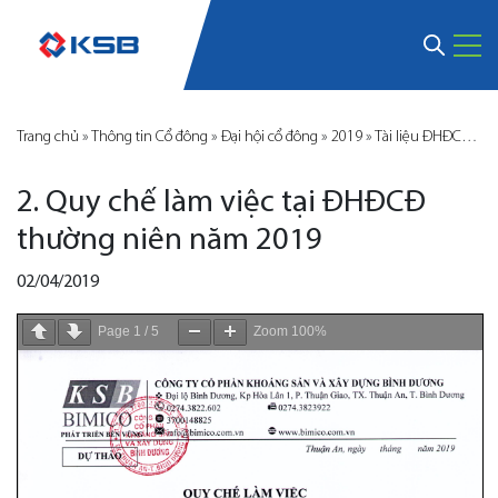
Trang chủ
»
Thông tin Cổ đông
»
Đại hội cổ đông
»
2019
»
Tài liệu ĐHĐCĐ thường niên
2. Quy chế làm việc tại ĐHĐCĐ
thường niên năm 2019
02/04/2019
Page
1
/
5
Zoom
100%