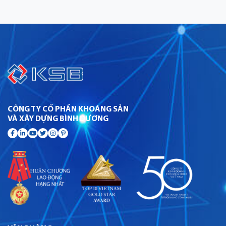
CÔNG TY CỔ PHẦN KHOÁNG SẢN
VÀ XÂY DỰNG BÌNH DƯƠNG